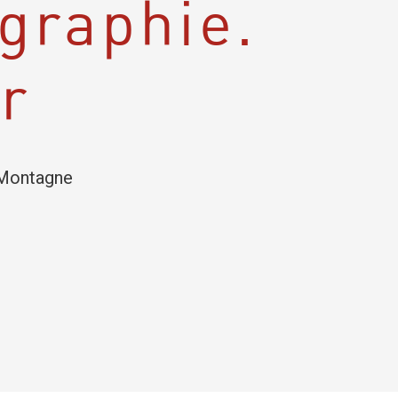
graphie.
r
e Montagne